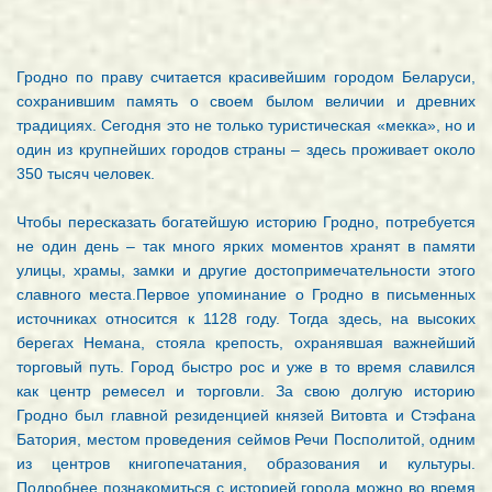
Гродно по праву считается красивейшим городом Беларуси,
сохранившим память о своем былом величии и древних
традициях. Сегодня это не только туристическая «мекка», но и
один из крупнейших городов страны – здесь проживает около
350 тысяч человек.
Чтобы пересказать богатейшую историю Гродно, потребуется
не один день – так много ярких моментов хранят в памяти
улицы, храмы, замки и другие достопримечательности этого
славного места.Первое упоминание о Гродно в письменных
источниках относится к 1128 году. Тогда здесь, на высоких
берегах Немана, стояла крепость, охранявшая важнейший
торговый путь. Город быстро рос и уже в то время славился
как центр ремесел и торговли. За свою долгую историю
Гродно был главной резиденцией князей Витовта и Стэфана
Батория, местом проведения сеймов Речи Посполитой, одним
из центров книгопечатания, образования и культуры.
Подробнее познакомиться с историей города можно во время