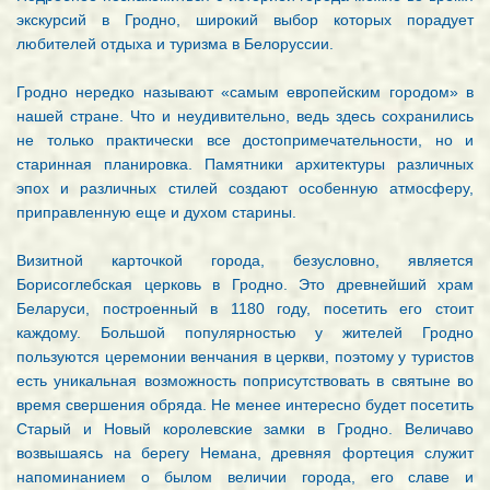
экскурсий в Гродно, широкий выбор которых порадует
любителей отдыха и туризма в Белоруссии.
Гродно нередко называют «самым европейским городом» в
нашей стране. Что и неудивительно, ведь здесь сохранились
не только практически все достопримечательности, но и
старинная планировка. Памятники архитектуры различных
эпох и различных стилей создают особенную атмосферу,
приправленную еще и духом старины.
Визитной карточкой города, безусловно, является
Борисоглебская церковь в Гродно. Это древнейший храм
Беларуси, построенный в 1180 году, посетить его стоит
каждому. Большой популярностью у жителей Гродно
пользуются церемонии венчания в церкви, поэтому у туристов
есть уникальная возможность поприсутствовать в святыне во
время свершения обряда. Не менее интересно будет посетить
Старый и Новый королевские замки в Гродно. Величаво
возвышаясь на берегу Немана, древняя фортеция служит
напоминанием о былом величии города, его славе и