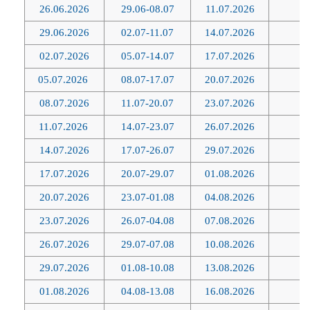
фото, если будут позволять погодные условия и время проезда
26.06.2026
29.06-08.07
11.07.2026
4
данных мест (светлое или темное время суток).
29.06.2026
02.07-11.07
14.07.2026
4
02.07.2026
05.07-14.07
17.07.2026
4
Прибытие в Тбилиси.
05.07.2026
08.07-17.07
20.07.2026
4
Вас ждет автобусно-пешеходная экскурсия с проездом по
08.07.2026
11.07-20.07
23.07.2026
4
канатной дороге Тбилиси с гидом, вы увидите, чем дышит и
живет этот легендарный город.
11.07.2026
14.07-23.07
26.07.2026
4
14.07.2026
17.07-26.07
29.07.2026
4
Размещение в отеле в послеобеденное время. Живем мы в
отеле JAZZ (кроме выезда 02.07.2026) (бассейн и сауна
17.07.2026
20.07-29.07
01.08.2026
4
включены).
20.07.2026
23.07-01.08
04.08.2026
4
23.07.2026
26.07-04.08
07.08.2026
4
Ночлег в Тбилиси.
26.07.2026
29.07-07.08
10.08.2026
4
4 ДЕНЬ:
29.07.2026
01.08-10.08
13.08.2026
4
Завтрак (шведский стол), выселение из отеля.
01.08.2026
04.08-13.08
16.08.2026
4