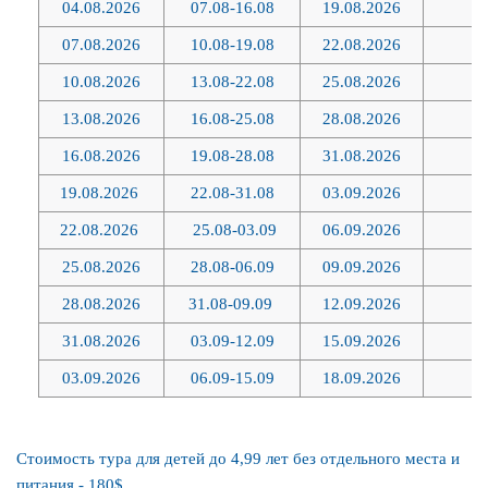
04.08.2026
07.08-16.08
19.08.2026
4
Переезд в КОБУЛЕТИ / БАТУМИ, заселение в выбранный
07.08.2026
10.08-19.08
22.08.2026
4
отель.
10.08.2026
13.08-22.08
25.08.2026
4
Отдых на море.
13.08.2026
16.08-25.08
28.08.2026
4
Ночлег.
16.08.2026
19.08-28.08
31.08.2026
4
19.08.2026
22.08-31.08
03.09.2026
4
5-12 ДЕНЬ:
22.08.2026
25.08-03.09
06.09.2026
4
Завтраки/ ужины (при наличии в выбранном объекте). Отдых
25.08.2026
28.08-06.09
09.09.2026
4
на море.
28.08.2026
31.08-09.09
12.09.2026
4
Желающим предлагаются экскурсии (за доп. плату). Ночлег.
31.08.2026
03.09-12.09
15.09.2026
4
03.09.2026
06.09-15.09
18.09.2026
4
13 ДЕНЬ:
Завтраки (при наличии в выбранном объекте). Выселение из
Стоимость тура для детей до 4,99 лет без отдельного места и
номеров до 12:00.
питания - 180$.