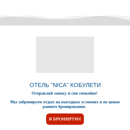
Транзит по территории России и Беларуси.
Ночной переезд.
16 ДЕНЬ:
Ориентировочное время приезда: г. Гомель 04:30, г. Жлобин
06:00, г. Бобруйск 07:00, Минск 09:00.
ОТЕЛЬ "
NICA
" КОБУЛЕТИ
Отправляй заявку и спи спокойно!
Мы забронируем отдых на выгодных условиях и по ценам
раннего бронирования.
Я БРОНИРУЮ!