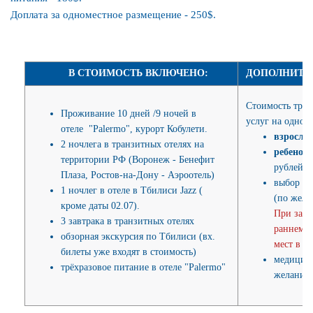
Доплата за одноместное размещение - 250$.
Отдых на море.
Выезд домой в послеобеденное время (ориентировочно 16-19
часов).
В СТОИМОСТЬ ВКЛЮЧЕНО:
ДОПОЛНИТЕЛ
Ночной переезд, прохождение границы Грузии и России.
Стоимость тран
Проживание 10 дней /9 ночей в
услуг на одного
отеле "Palermo", курорт Кобулети.
14 ДЕНЬ:
взросл
2 ночлега в транзитных отелях на
ребенок 
территории РФ (Воронеж - Бенефит
рублей.
Транзит по территории РФ.
Плаза, Ростов-на-Дону - Аэроотель)
выбор ме
1 ночлег в отеле в Тбилиси Jazz (
(по жела
Приезд в г. Ростов-на-Дону ориентировочно в 18:00, ночлег
кроме даты 02.07).
При закл
(отель Аэроотель).
3 завтрака в транзитных отелях
раннему 
обзорная экскурсия по Тбилиси (вх.
мест в а
билеты уже входят в стоимость)
15 ДЕНЬ:
медицинс
трёхразовое питание в отеле "Palermo"
желанию
Завтрак (порционно), выселение из отеля.