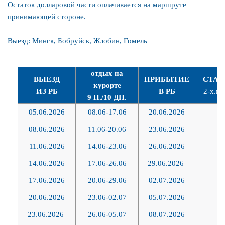
Остаток долларовой части оплачивается на маршруте
Приезд в г. Воронеж ориентировочно в 18:00. Ночлег (отель
принимающей стороне.
Бенефит Плаза).
Выезд: Минск, Бобруйск, Жлобин, Гомель
2 ДЕНЬ:
Завтрак (шведский стол). Выселение из отеля.
отдых на
ВЫЕЗД
ПРИБЫТИЕ
СТАН
курорте
ИЗ РБ
В РБ
2-х.м 
Транзит по территории РФ и Грузии.
9 Н./10 ДН.
05.06.2026
08.06-17.06
20.06.2026
4
Ночной переезд.
08.06.2026
11.06-20.06
23.06.2026
4
3 ДЕНЬ:
11.06.2026
14.06-23.06
26.06.2026
4
Пересечение российско-грузинской границы. Далее вас
14.06.2026
17.06-26.06
29.06.2026
4
ожидает одна из самых красивых дорог в мире – грузинская
17.06.2026
20.06-29.06
02.07.2026
4
военная дорога.
20.06.2026
23.06-02.07
05.07.2026
4
Гора Казбек, Крестовый перевал, Арка Дружбы Народов -
23.06.2026
26.06-05.07
08.07.2026
4
места необычайной красоты, потому сделаем остановку для