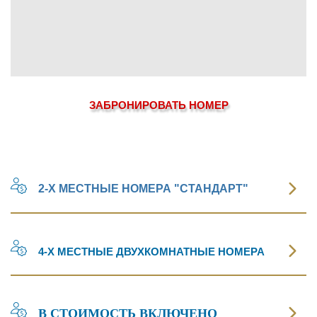
ЗАБРОНИРОВАТЬ НОМЕР
2-Х МЕСТНЫЕ НОМЕРА "СТАНДАРТ"
** Стоимость проживания указана в долларах США в
4-Х МЕСТНЫЕ ДВУХКОМНАТНЫЕ НОМЕРА
ознакомительных целях, расчет производится по курсу
в день оплаты.
** Стоимость проживания указана в долларах США в
В СТОИМОСТЬ ВКЛЮЧЕНО
ознакомительных целях, расчет производится по курсу в